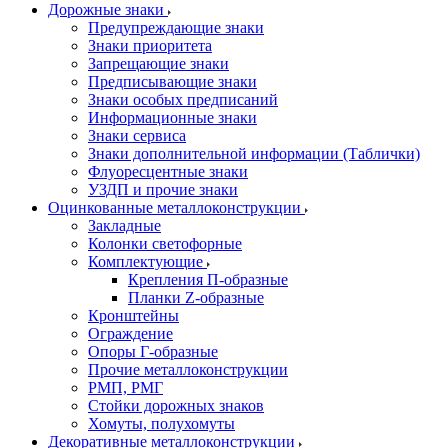
Дорожные знаки
Предупреждающие знаки
Знаки приоритета
Запрещающие знаки
Предписывающие знаки
Знаки особых предписаний
Информационные знаки
Знаки сервиса
Знаки дополнительной информации (Таблички)
Флуоресцентные знаки
УЗДП и прочие знаки
Оцинкованные металлоконструкции
Закладные
Колонки светофорные
Комплектующие
Крепления П-образные
Планки Z-образные
Кронштейны
Ограждение
Опоры Г-образные
Прочие металлоконструкции
РМП, РМГ
Стойки дорожных знаков
Хомуты, полухомуты
Декоративные металлоконструкции