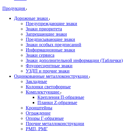
Продукция
Дорожные знаки
Предупреждающие знаки
Знаки приоритета
Запрещающие знаки
Предписывающие знаки
Знаки особых предписаний
Информационные знаки
Знаки сервиса
Знаки дополнительной информации (Таблички)
Флуоресцентные знаки
УЗДП и прочие знаки
Оцинкованные металлоконструкции
Закладные
Колонки светофорные
Комплектующие
Крепления П-образные
Планки Z-образные
Кронштейны
Ограждение
Опоры Г-образные
Прочие металлоконструкции
РМП, РМГ