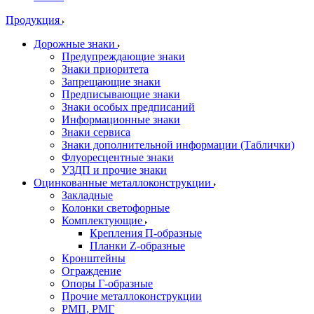
Продукция
Дорожные знаки
Предупреждающие знаки
Знаки приоритета
Запрещающие знаки
Предписывающие знаки
Знаки особых предписаний
Информационные знаки
Знаки сервиса
Знаки дополнительной информации (Таблички)
Флуоресцентные знаки
УЗДП и прочие знаки
Оцинкованные металлоконструкции
Закладные
Колонки светофорные
Комплектующие
Крепления П-образные
Планки Z-образные
Кронштейны
Ограждение
Опоры Г-образные
Прочие металлоконструкции
РМП, РМГ