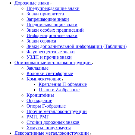
Дорожные знаки
Предупреждающие знаки
Знаки приоритета
Запрещающие знаки
Предписывающие знаки
Знаки особых предписаний
Информационные знаки
Знаки сервиса
Знаки дополнительной информации (Таблички)
Флуоресцентные знаки
УЗДП и прочие знаки
Оцинкованные металлоконструкции
Закладные
Колонки светофорные
Комплектующие
Крепления П-образные
Планки Z-образные
Кронштейны
Ограждение
Опоры Г-образные
Прочие металлоконструкции
РМП, РМГ
Стойки дорожных знаков
Хомуты, полухомуты
Декоративные металлоконструкции