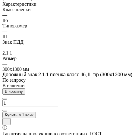
Характеристики
Класс пленки
—
IIб
Типоразмер
—
III
Знак ПДД
—
2.1.1
Размер
—
300х1300 мм
Дорожный знак 2.1.1 пленка класс IIб, III т/р (300х1300 мм)
По зап
р
осу
В наличии
В корзину
Купить в 1 клик
Гарантия на продукцию в соответствии с ГОСТ