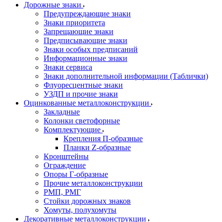
Дорожные знаки
Предупреждающие знаки
Знаки приоритета
Запрещающие знаки
Предписывающие знаки
Знаки особых предписаний
Информационные знаки
Знаки сервиса
Знаки дополнительной информации (Таблички)
Флуоресцентные знаки
УЗДП и прочие знаки
Оцинкованные металлоконструкции
Закладные
Колонки светофорные
Комплектующие
Крепления П-образные
Планки Z-образные
Кронштейны
Ограждение
Опоры Г-образные
Прочие металлоконструкции
РМП, РМГ
Стойки дорожных знаков
Хомуты, полухомуты
Декоративные металлоконструкции