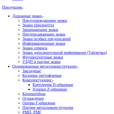
Продукция
Дорожные знаки
Предупреждающие знаки
Знаки приоритета
Запрещающие знаки
Предписывающие знаки
Знаки особых предписаний
Информационные знаки
Знаки сервиса
Знаки дополнительной информации (Таблички)
Флуоресцентные знаки
УЗДП и прочие знаки
Оцинкованные металлоконструкции
Закладные
Колонки светофорные
Комплектующие
Крепления П-образные
Планки Z-образные
Кронштейны
Ограждение
Опоры Г-образные
Прочие металлоконструкции
РМП, РМГ