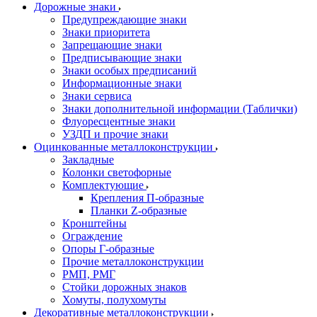
Дорожные знаки
Предупреждающие знаки
Знаки приоритета
Запрещающие знаки
Предписывающие знаки
Знаки особых предписаний
Информационные знаки
Знаки сервиса
Знаки дополнительной информации (Таблички)
Флуоресцентные знаки
УЗДП и прочие знаки
Оцинкованные металлоконструкции
Закладные
Колонки светофорные
Комплектующие
Крепления П-образные
Планки Z-образные
Кронштейны
Ограждение
Опоры Г-образные
Прочие металлоконструкции
РМП, РМГ
Стойки дорожных знаков
Хомуты, полухомуты
Декоративные металлоконструкции