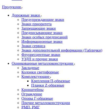
Продукция
Дорожные знаки
Предупреждающие знаки
Знаки приоритета
Запрещающие знаки
Предписывающие знаки
Знаки особых предписаний
Информационные знаки
Знаки сервиса
Знаки дополнительной информации (Таблички)
Флуоресцентные знаки
УЗДП и прочие знаки
Оцинкованные металлоконструкции
Закладные
Колонки светофорные
Комплектующие
Крепления П-образные
Планки Z-образные
Кронштейны
Ограждение
Опоры Г-образные
Прочие металлоконструкции
РМП, РМГ