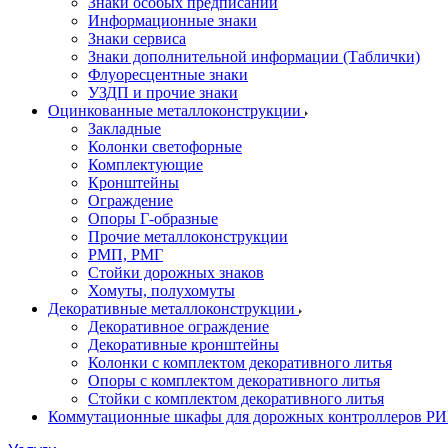
Знаки особых предписаний
Информационные знаки
Знаки сервиса
Знаки дополнительной информации (Таблички)
Флуоресцентные знаки
УЗДП и прочие знаки
Оцинкованные металлоконструкции
Закладные
Колонки светофорные
Комплектующие
Кронштейны
Ограждение
Опоры Г-образные
Прочие металлоконструкции
РМП, РМГ
Стойки дорожных знаков
Хомуты, полухомуты
Декоративные металлоконструкции
Декоративное ограждение
Декоративные кронштейны
Колонки с комплектом декоративного литья
Опоры с комплектом декоративного литья
Стойки с комплектом декоративного литья
Коммутационные шкафы для дорожных контроллеров Р