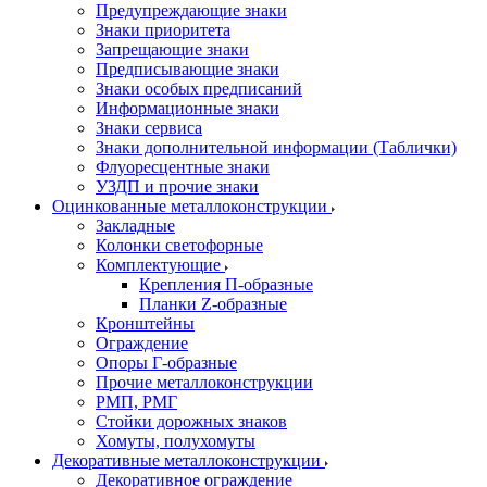
Предупреждающие знаки
Знаки приоритета
Запрещающие знаки
Предписывающие знаки
Знаки особых предписаний
Информационные знаки
Знаки сервиса
Знаки дополнительной информации (Таблички)
Флуоресцентные знаки
УЗДП и прочие знаки
Оцинкованные металлоконструкции
Закладные
Колонки светофорные
Комплектующие
Крепления П-образные
Планки Z-образные
Кронштейны
Ограждение
Опоры Г-образные
Прочие металлоконструкции
РМП, РМГ
Стойки дорожных знаков
Хомуты, полухомуты
Декоративные металлоконструкции
Декоративное ограждение