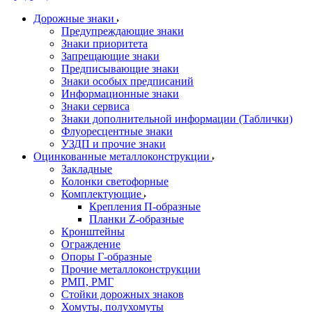
Дорожные знаки
Предупреждающие знаки
Знаки приоритета
Запрещающие знаки
Предписывающие знаки
Знаки особых предписаний
Информационные знаки
Знаки сервиса
Знаки дополнительной информации (Таблички)
Флуоресцентные знаки
УЗДП и прочие знаки
Оцинкованные металлоконструкции
Закладные
Колонки светофорные
Комплектующие
Крепления П-образные
Планки Z-образные
Кронштейны
Ограждение
Опоры Г-образные
Прочие металлоконструкции
РМП, РМГ
Стойки дорожных знаков
Хомуты, полухомуты