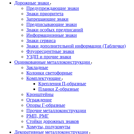
Дорожные знаки
Предупреждающие знаки
Знаки приоритета
Запрещающие знаки
Предписывающие знаки
Знаки особых предписаний
Информационные знаки
Знаки сервиса
Знаки дополнительной информации (Таблички)
Флуоресцентные знаки
УЗДП и прочие знаки
Оцинкованные металлоконструкции
Закладные
Колонки светофорные
Комплектующие
Крепления П-образные
Планки Z-образные
Кронштейны
Ограждение
Опоры Г-образные
Прочие металлоконструкции
РМП, РМГ
Стойки дорожных знаков
Хомуты, полухомуты
Декоративные металлоконструкции