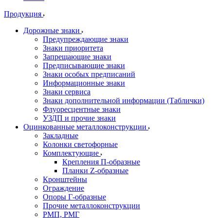
Продукция
Дорожные знаки
Предупреждающие знаки
Знаки приоритета
Запрещающие знаки
Предписывающие знаки
Знаки особых предписаний
Информационные знаки
Знаки сервиса
Знаки дополнительной информации (Таблички)
Флуоресцентные знаки
УЗДП и прочие знаки
Оцинкованные металлоконструкции
Закладные
Колонки светофорные
Комплектующие
Крепления П-образные
Планки Z-образные
Кронштейны
Ограждение
Опоры Г-образные
Прочие металлоконструкции
РМП, РМГ