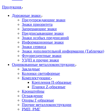
Продукция
Дорожные знаки
Предупреждающие знаки
Знаки приоритета
Запрещающие знаки
Предписывающие знаки
Знаки особых предписаний
Информационные знаки
Знаки сервиса
Знаки дополнительной информации (Таблички)
Флуоресцентные знаки
УЗДП и прочие знаки
Оцинкованные металлоконструкции
Закладные
Колонки светофорные
Комплектующие
Крепления П-образные
Планки Z-образные
Кронштейны
Ограждение
Опоры Г-образные
Прочие металлоконструкции
РМП, РМГ