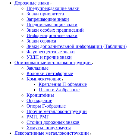
Дорожные знаки
Предупреждающие знаки
Знаки приоритета
Запрещающие знаки
Предписывающие знаки
Знаки особых предписаний
Информационные знаки
Знаки сервиса
Знаки дополнительной информации (Таблички)
Флуоресцентные знаки
УЗДП и прочие знаки
Оцинкованные металлоконструкции
Закладные
Колонки светофорные
Комплектующие
Крепления П-образные
Планки Z-образные
Кронштейны
Ограждение
Опоры Г-образные
Прочие металлоконструкции
РМП, РМГ
Стойки дорожных знаков
Хомуты, полухомуты
Декоративные металлоконструкции