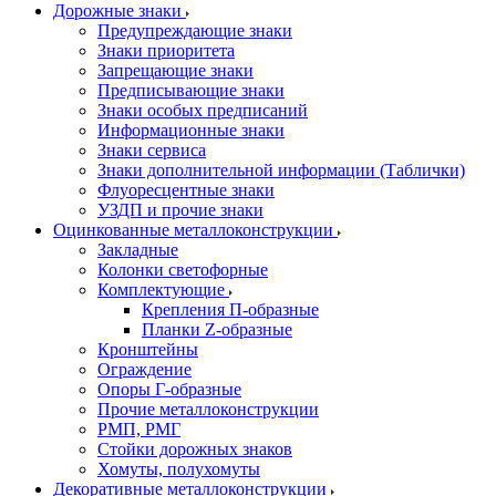
Дорожные знаки
Предупреждающие знаки
Знаки приоритета
Запрещающие знаки
Предписывающие знаки
Знаки особых предписаний
Информационные знаки
Знаки сервиса
Знаки дополнительной информации (Таблички)
Флуоресцентные знаки
УЗДП и прочие знаки
Оцинкованные металлоконструкции
Закладные
Колонки светофорные
Комплектующие
Крепления П-образные
Планки Z-образные
Кронштейны
Ограждение
Опоры Г-образные
Прочие металлоконструкции
РМП, РМГ
Стойки дорожных знаков
Хомуты, полухомуты
Декоративные металлоконструкции