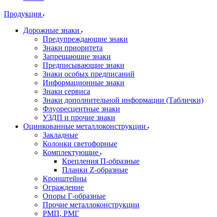
Продукция
Дорожные знаки
Предупреждающие знаки
Знаки приоритета
Запрещающие знаки
Предписывающие знаки
Знаки особых предписаний
Информационные знаки
Знаки сервиса
Знаки дополнительной информации (Таблички)
Флуоресцентные знаки
УЗДП и прочие знаки
Оцинкованные металлоконструкции
Закладные
Колонки светофорные
Комплектующие
Крепления П-образные
Планки Z-образные
Кронштейны
Ограждение
Опоры Г-образные
Прочие металлоконструкции
РМП, РМГ