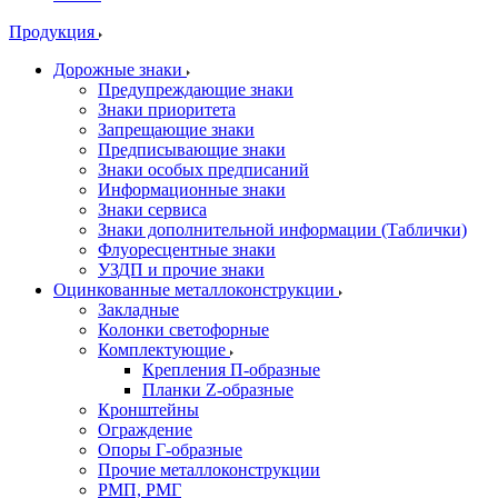
Продукция
Дорожные знаки
Предупреждающие знаки
Знаки приоритета
Запрещающие знаки
Предписывающие знаки
Знаки особых предписаний
Информационные знаки
Знаки сервиса
Знаки дополнительной информации (Таблички)
Флуоресцентные знаки
УЗДП и прочие знаки
Оцинкованные металлоконструкции
Закладные
Колонки светофорные
Комплектующие
Крепления П-образные
Планки Z-образные
Кронштейны
Ограждение
Опоры Г-образные
Прочие металлоконструкции
РМП, РМГ