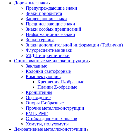
Дорожные знаки
Предупреждающие знаки
Знаки приоритета
Запрещающие знаки
Предписывающие знаки
Знаки особых предписаний
Информационные знаки
Знаки сервиса
Знаки дополнительной информации (Таблички)
Флуоресцентные знаки
УЗДП и прочие знаки
Оцинкованные металлоконструкции
Закладные
Колонки светофорные
Комплектующие
Крепления П-образные
Планки Z-образные
Кронштейны
Ограждение
Опоры Г-образные
Прочие металлоконструкции
РМП, РМГ
Стойки дорожных знаков
Хомуты, полухомуты
Декоративные металлоконструкции