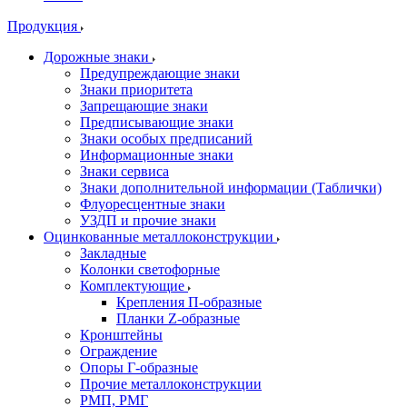
Продукция
Дорожные знаки
Предупреждающие знаки
Знаки приоритета
Запрещающие знаки
Предписывающие знаки
Знаки особых предписаний
Информационные знаки
Знаки сервиса
Знаки дополнительной информации (Таблички)
Флуоресцентные знаки
УЗДП и прочие знаки
Оцинкованные металлоконструкции
Закладные
Колонки светофорные
Комплектующие
Крепления П-образные
Планки Z-образные
Кронштейны
Ограждение
Опоры Г-образные
Прочие металлоконструкции
РМП, РМГ