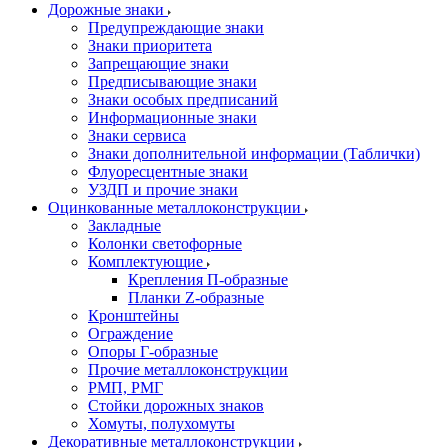
Дорожные знаки
Предупреждающие знаки
Знаки приоритета
Запрещающие знаки
Предписывающие знаки
Знаки особых предписаний
Информационные знаки
Знаки сервиса
Знаки дополнительной информации (Таблички)
Флуоресцентные знаки
УЗДП и прочие знаки
Оцинкованные металлоконструкции
Закладные
Колонки светофорные
Комплектующие
Крепления П-образные
Планки Z-образные
Кронштейны
Ограждение
Опоры Г-образные
Прочие металлоконструкции
РМП, РМГ
Стойки дорожных знаков
Хомуты, полухомуты
Декоративные металлоконструкции