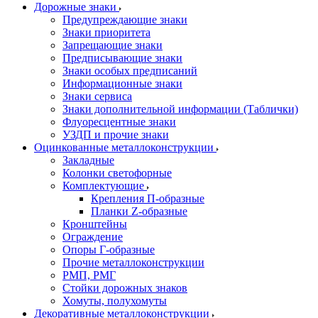
Дорожные знаки
Предупреждающие знаки
Знаки приоритета
Запрещающие знаки
Предписывающие знаки
Знаки особых предписаний
Информационные знаки
Знаки сервиса
Знаки дополнительной информации (Таблички)
Флуоресцентные знаки
УЗДП и прочие знаки
Оцинкованные металлоконструкции
Закладные
Колонки светофорные
Комплектующие
Крепления П-образные
Планки Z-образные
Кронштейны
Ограждение
Опоры Г-образные
Прочие металлоконструкции
РМП, РМГ
Стойки дорожных знаков
Хомуты, полухомуты
Декоративные металлоконструкции