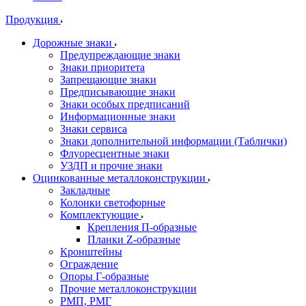
Продукция
Дорожные знаки
Предупреждающие знаки
Знаки приоритета
Запрещающие знаки
Предписывающие знаки
Знаки особых предписаний
Информационные знаки
Знаки сервиса
Знаки дополнительной информации (Таблички)
Флуоресцентные знаки
УЗДП и прочие знаки
Оцинкованные металлоконструкции
Закладные
Колонки светофорные
Комплектующие
Крепления П-образные
Планки Z-образные
Кронштейны
Ограждение
Опоры Г-образные
Прочие металлоконструкции
РМП, РМГ