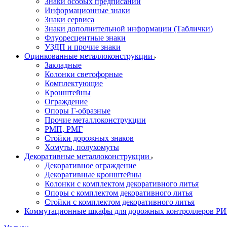
Знаки особых предписаний
Информационные знаки
Знаки сервиса
Знаки дополнительной информации (Таблички)
Флуоресцентные знаки
УЗДП и прочие знаки
Оцинкованные металлоконструкции
Закладные
Колонки светофорные
Комплектующие
Кронштейны
Ограждение
Опоры Г-образные
Прочие металлоконструкции
РМП, РМГ
Стойки дорожных знаков
Хомуты, полухомуты
Декоративные металлоконструкции
Декоративное ограждение
Декоративные кронштейны
Колонки с комплектом декоративного литья
Опоры с комплектом декоративного литья
Стойки с комплектом декоративного литья
Коммутационные шкафы для дорожных контроллеров Р