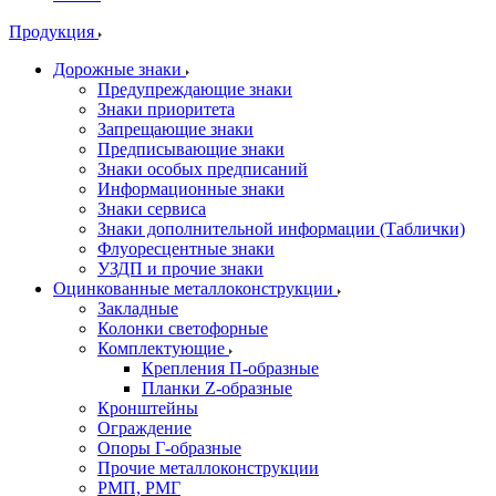
Продукция
Дорожные знаки
Предупреждающие знаки
Знаки приоритета
Запрещающие знаки
Предписывающие знаки
Знаки особых предписаний
Информационные знаки
Знаки сервиса
Знаки дополнительной информации (Таблички)
Флуоресцентные знаки
УЗДП и прочие знаки
Оцинкованные металлоконструкции
Закладные
Колонки светофорные
Комплектующие
Крепления П-образные
Планки Z-образные
Кронштейны
Ограждение
Опоры Г-образные
Прочие металлоконструкции
РМП, РМГ