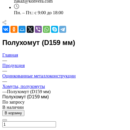
zakaz@konvera.com
Пн. – Пт.: с 9:00 до 18:00
Полухомут (D159 мм)
Главная
—
Продукция
—
Оцинкованные металлоконструкции
—
Хомуты, полухомуты
—
Полухомут (D159 мм)
Полухомут (D159 мм)
По зап
р
осу
В наличии
В корзину